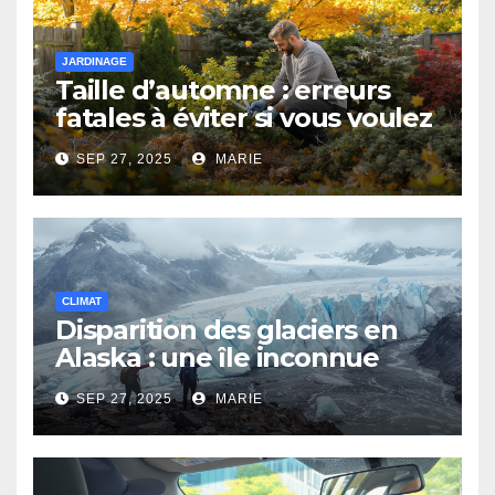
JARDINAGE
Taille d’automne : erreurs
fatales à éviter si vous voulez
un beau jardin au printemps
SEP 27, 2025
MARIE
CLIMAT
Disparition des glaciers en
Alaska : une île inconnue
surgit des eaux
SEP 27, 2025
MARIE