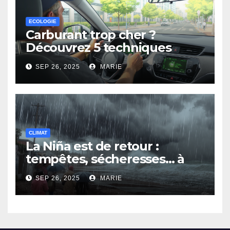
ECOLOGIE
Carburant trop cher ?
Découvrez 5 techniques
d’éco-conduite pour payer
SEP 26, 2025
MARIE
moins
CLIMAT
La Niña est de retour :
tempêtes, sécheresses… à
quoi faut-il s’attendre ?
SEP 26, 2025
MARIE