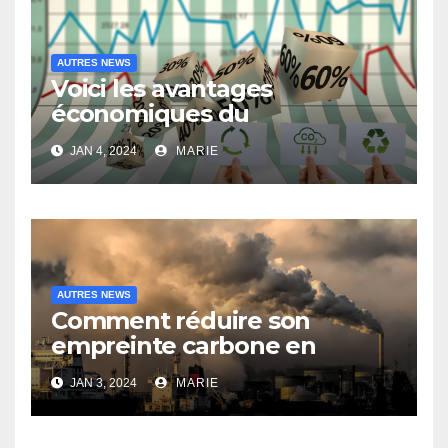
AUTRES NEWS
Voici les avantages
économiques du
développement durable
JAN 4, 2024
MARIE
pour les entreprises
AUTRES NEWS
Comment réduire son
empreinte carbone en
voyageant : top astuces
JAN 3, 2024
MARIE