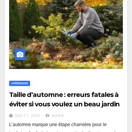
JARDINAGE
Taille d’automne : erreurs fatales à
éviter si vous voulez un beau jardin
au printemps
SEP 27, 2025
MARIE
L’automne marque une étape charnière pour le