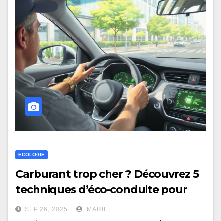
ECOLOGIE
Carburant trop cher ? Découvrez 5
techniques d’éco-conduite pour
payer moins
SEP 26, 2025
MARIE