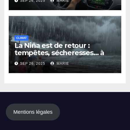
SEP 26, 2025
MARIE
moins
CLIMAT
La Niña est de retour :
tempêtes, sécheresses… à
quoi faut-il s’attendre ?
SEP 26, 2025
MARIE
Mentions légales