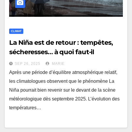
CLIMAT
La Niña est de retour : tempêtes,
sécheresses… à quoi faut-il
s’attendre ?
SEP 26, 2025
MARIE
Après une période d’équilibre atmosphérique relatif,
les climatologues observent que le phénomène La
Niña pourrait bien revenir sur le devant de la scène
météorologique dès septembre 2025. L’évolution des
températures…