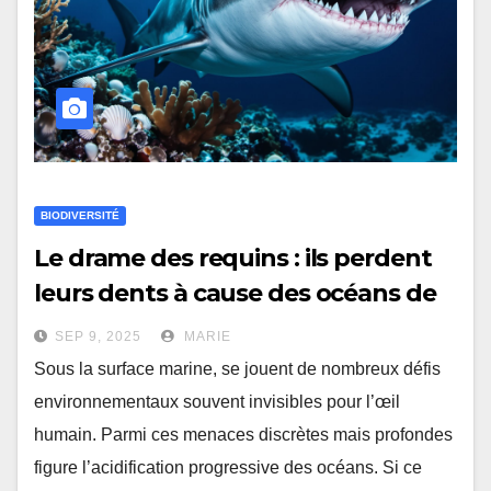
BIODIVERSITÉ
Le drame des requins : ils perdent
leurs dents à cause des océans de
plus en plus acides
SEP 9, 2025
MARIE
Sous la surface marine, se jouent de nombreux défis
environnementaux souvent invisibles pour l’œil
humain. Parmi ces menaces discrètes mais profondes
figure l’acidification progressive des océans. Si ce