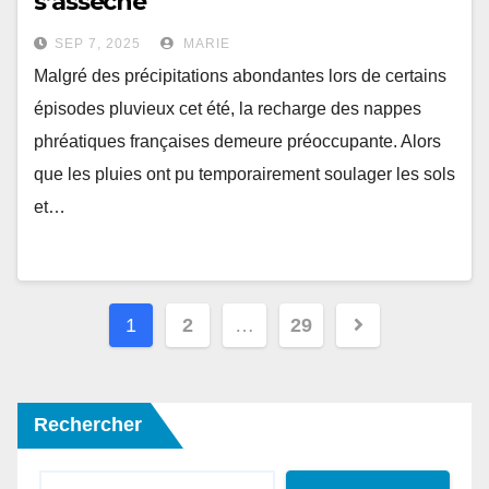
s’assèche
SEP 7, 2025
MARIE
Malgré des précipitations abondantes lors de certains
épisodes pluvieux cet été, la recharge des nappes
phréatiques françaises demeure préoccupante. Alors
que les pluies ont pu temporairement soulager les sols
et…
Pagination
1
2
…
29
des
publications
Rechercher