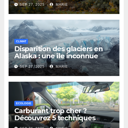
un beau jardin au printemps
SEP 27, 2025
MARIE
CLIMAT
Disparition des glaciers en
Alaska : une île inconnue
surgit des eaux
SEP 27, 2025
MARIE
ECOLOGIE
Carburant trop cher ?
Découvrez 5 techniques
d’éco-conduite pour payer