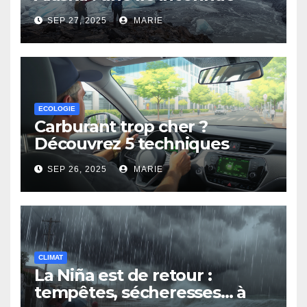
surgit des eaux
SEP 27, 2025
MARIE
ECOLOGIE
Carburant trop cher ?
Découvrez 5 techniques
d’éco-conduite pour payer
SEP 26, 2025
MARIE
moins
CLIMAT
La Niña est de retour :
tempêtes, sécheresses… à