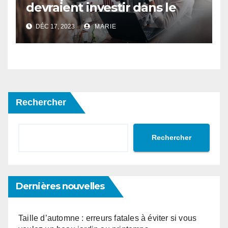
devraient investir dans le
développement durable ?
DÉC 17, 2023
MARIE
Rechercher
Rechercher
Dernières nouvelles
Taille d’automne : erreurs fatales à éviter si vous