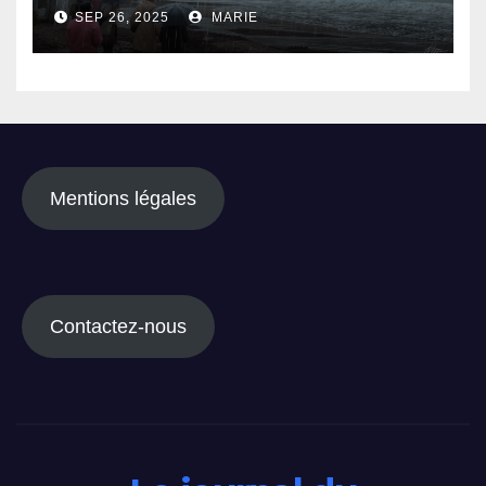
quoi faut-il s’attendre ?
SEP 26, 2025
MARIE
Mentions légales
Contactez-nous