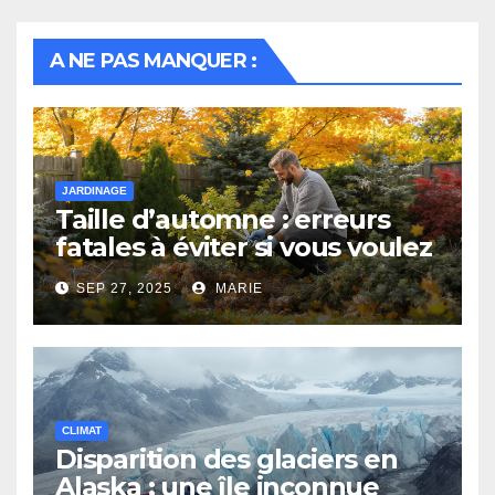
A NE PAS MANQUER :
JARDINAGE
Taille d’automne : erreurs
fatales à éviter si vous voulez
un beau jardin au printemps
SEP 27, 2025
MARIE
CLIMAT
Disparition des glaciers en
Alaska : une île inconnue