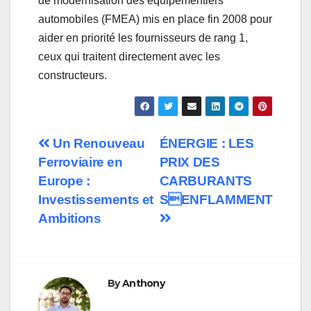
de modernisation des équipementiers
automobiles (FMEA) mis en place fin 2008 pour
aider en priorité les fournisseurs de rang 1,
ceux qui traitent directement avec les
constructeurs.
Navigation
Un Renouveau
ÉNERGIE : LES
Ferroviaire en
PRIX DES
de
Europe :
CARBURANTS
l’article
Investissements et
SENFLAMMENT
Ambitions
By
Anthony